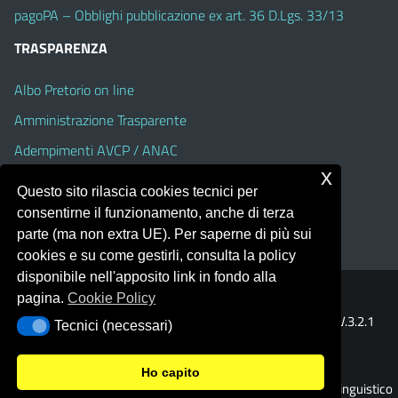
pagoPA – Obblighi pubblicazione ex art. 36 D.Lgs. 33/13
TRASPARENZA
Albo Pretorio on line
Amministrazione Trasparente
Adempimenti AVCP / ANAC
x
Accesso Civico
Questo sito rilascia cookies tecnici per
Dichiarazione di accessibilità
consentirne il funzionamento, anche di terza
parte (ma non extra UE). Per saperne di più sui
cookies e su come gestirli, consulta la policy
disponibile nell'apposito link in fondo alla
pagina.
Cookie Policy
Portale realizzato con la piattaforma
Argo Web 4.0
Template Italia configurato sul tema accessibile
EduTheme
V.3.2.1
Tecnici (necessari)
Tecnici (necessari)
(Alioth)
Ho capito
© 2026 Liceo Classico - Scientifico - Linguistico