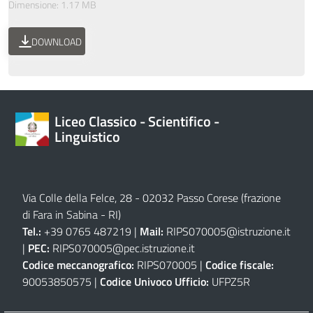
Dimensione: 1.17 MB
DOWNLOAD
Liceo Classico - Scientifico -
Linguistico
Via Colle della Felce, 28 - 02032 Passo Corese (frazione
di Fara in Sabina - RI)
Tel.:
+39 0765 487219 |
Mail:
RIPS070005@istruzione.it
|
PEC:
RIPS070005@pec.istruzione.it
Codice meccanografico:
RIPS070005 |
Codice fiscale:
90053850575 |
Codice Univoco Ufficio:
UFPZ5R