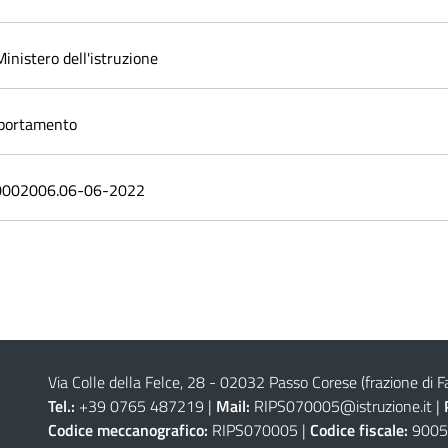
inistero dell'istruzione
mportamento
.0002006.06-06-2022
Via Colle della Felce, 28 - 02032 Passo Corese (frazione di Fa
Tel.:
+39 0765 487219 |
Mail:
RIPS070005@istruzione.it
|
Codice meccanografico:
RIPS070005 |
Codice fiscale:
9005