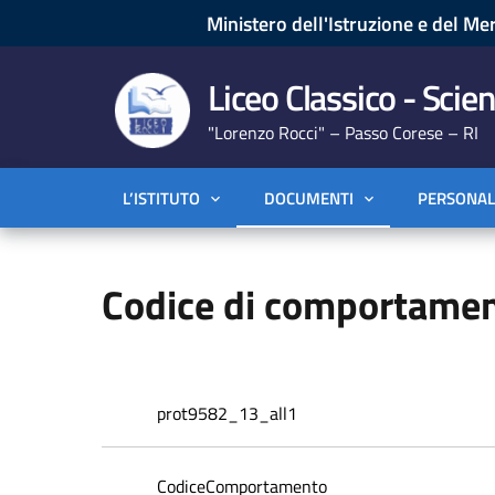
Ministero dell'Istruzione e del Mer
Liceo Classico - Scien
"Lorenzo Rocci" – Passo Corese – RI
L’ISTITUTO
DOCUMENTI
PERSONAL
Codice di comportamen
prot9582_13_all1
CodiceComportamento