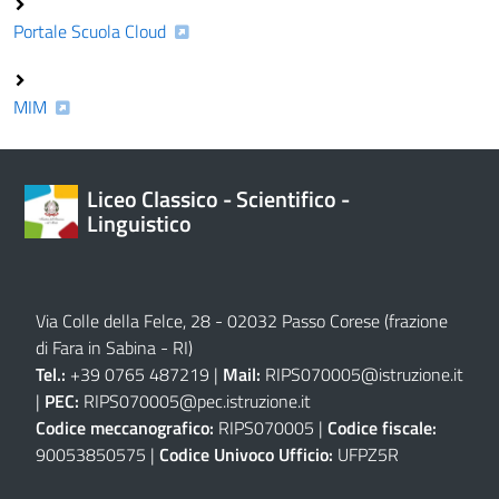
Portale Scuola Cloud
MIM
Liceo Classico - Scientifico -
Linguistico
Via Colle della Felce, 28 - 02032 Passo Corese (frazione
di Fara in Sabina - RI)
Tel.:
+39 0765 487219 |
Mail:
RIPS070005@istruzione.it
|
PEC:
RIPS070005@pec.istruzione.it
Codice meccanografico:
RIPS070005 |
Codice fiscale:
90053850575 |
Codice Univoco Ufficio:
UFPZ5R