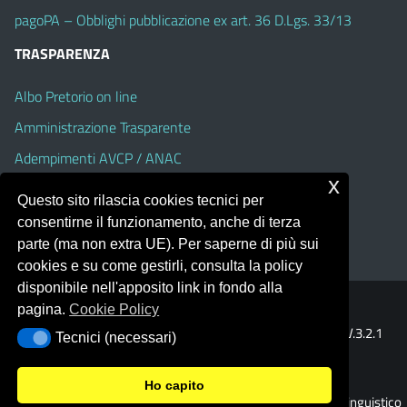
pagoPA – Obblighi pubblicazione ex art. 36 D.Lgs. 33/13
TRASPARENZA
Albo Pretorio on line
Amministrazione Trasparente
Adempimenti AVCP / ANAC
x
Accesso Civico
Questo sito rilascia cookies tecnici per
Dichiarazione di accessibilità
consentirne il funzionamento, anche di terza
parte (ma non extra UE). Per saperne di più sui
cookies e su come gestirli, consulta la policy
disponibile nell'apposito link in fondo alla
pagina.
Cookie Policy
Portale realizzato con la piattaforma
Argo Web 4.0
Template Italia configurato sul tema accessibile
EduTheme
V.3.2.1
Tecnici (necessari)
Tecnici (necessari)
(Alioth)
Ho capito
© 2026 Liceo Classico - Scientifico - Linguistico