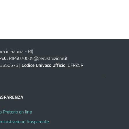
ra in Sabina - RI)
PEC:
RIPS070005@pec.istruzione.it
3850575 |
Codice Univoco Ufficio:
UFPZ5R
ASPARENZA
o Pretorio on line
inistrazione Trasparente