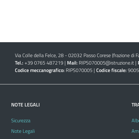
Via Colle della Felce, 28 - 02032 Passo Corese (frazione di Fa
Tel.:
+39 0765 487219 |
Mail:
RIPS070005@istruzione.it
|
Codice meccanografico:
RIPS070005 |
Codice fiscale:
9005
NOTE LEGALI
TR
Sicurezza
Alb
Note Legali
Amm