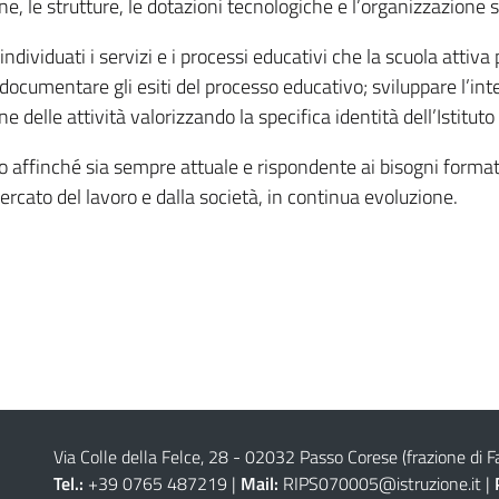
ane, le strutture, le dotazioni tecnologiche e l’organizzazione 
viduati i servizi e i processi educativi che la scuola attiva per
 documentare gli esiti del processo educativo; sviluppare l’inte
e delle attività valorizzando la specifica identità dell’Istituto e
 affinché sia sempre attuale e rispondente ai bisogni formati
rcato del lavoro e dalla società, in continua evoluzione.
Via Colle della Felce, 28 - 02032 Passo Corese (frazione di Fa
Tel.:
+39 0765 487219 |
Mail:
RIPS070005@istruzione.it
|