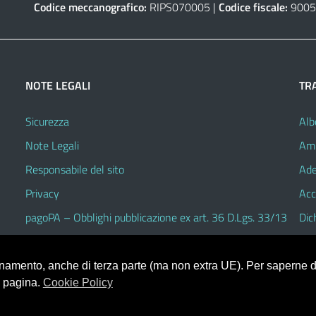
Codice meccanografico:
RIPS070005 |
Codice fiscale:
9005
NOTE LEGALI
TR
Sicurezza
Alb
Note Legali
Amm
Responsabile del sito
Ade
Privacy
Acc
pagoPA – Obblighi pubblicazione ex art. 36 D.Lgs. 33/13
Dic
ionamento, anche di terza parte (ma non extra UE). Per saperne di
a pagina.
Cookie Policy
V.3.2.1 (Alioth)
heme