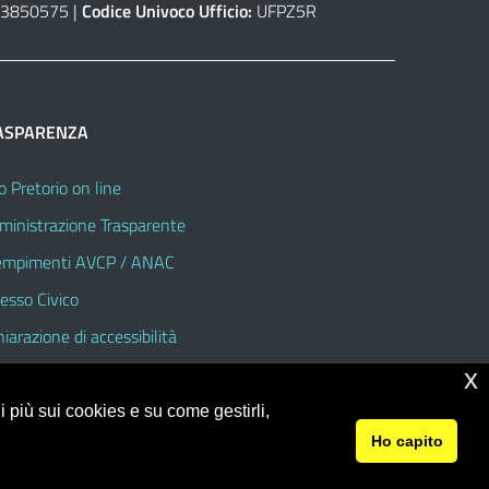
3850575 |
Codice Univoco Ufficio:
UFPZ5R
ASPARENZA
o Pretorio on line
inistrazione Trasparente
mpimenti AVCP / ANAC
esso Civico
hiarazione di accessibilità
x
 più sui cookies e su come gestirli,
Ho capito
© 2026 Liceo Classico - Scientifico - Linguistico