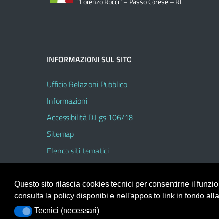
"Lorenzo Rocci" – Passo Corese – RI
INFORMAZIONI SUL SITO
Ufficio Relazioni Pubblico
Informazioni
Accessibilità D.Lgs 106/18
Sitemap
Elenco siti tematici
Questo sito rilascia cookies tecnici per consentirne il funz
consulta la policy disponibile nell'apposito link in fondo all
Portale realizzato con la piattaforma
Argo Web 4.0
Tecnici (necessari)
Tecnici (necessari)
Template Italia configurato sul tema accessibile
EduT