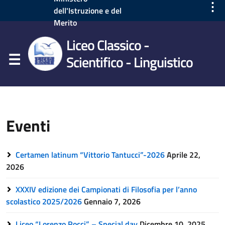
⋮
dell'Istruzione e del
Merito
Liceo Classico -
Scientifico - Linguistico
Eventi
Certamen latinum “Vittorio Tantucci”-2026
Aprile 22,
2026
XXXIV edizione dei Campionati di Filosofia per l’anno
scolastico 2025/2026
Gennaio 7, 2026
Liceo “Lorenzo Rocci” – Special day
Dicembre 10, 2025