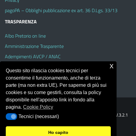
Privacy
pagoPA – Obblighi pubblicazione ex art. 36 D.Lgs. 33/13
TRASPARENZA
Albo Pretorio on line
Amministrazione Trasparente
Adempimenti AVCP / ANAC
x
Accesso Civico
Questo sito rilascia cookies tecnici per
Dichiarazione di accessibilità
consentirne il funzionamento, anche di terza
parte (ma non extra UE). Per saperne di più sui
cookies e su come gestirli, consulta la policy
disponibile nell'apposito link in fondo alla
pagina.
Cookie Policy
Portale realizzato con la piattaforma
Argo Web 4.0
Template Italia configurato sul tema accessibile
EduTheme
V.3.2.1
Tecnici (necessari)
Tecnici (necessari)
(Alioth)
Ho capito