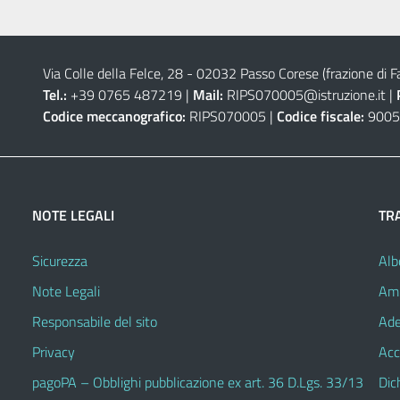
Via Colle della Felce, 28 - 02032 Passo Corese (frazione di Fa
Tel.:
+39 0765 487219 |
Mail:
RIPS070005@istruzione.it
|
Codice meccanografico:
RIPS070005 |
Codice fiscale:
9005
NOTE LEGALI
TR
Sicurezza
Alb
Note Legali
Amm
Responsabile del sito
Ade
Privacy
Acc
pagoPA – Obblighi pubblicazione ex art. 36 D.Lgs. 33/13
Dic