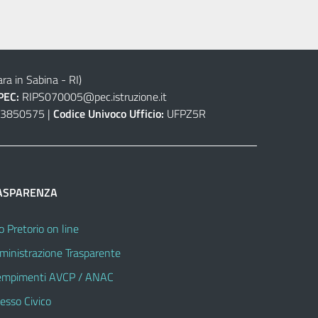
ra in Sabina - RI)
PEC:
RIPS070005@pec.istruzione.it
3850575 |
Codice Univoco Ufficio:
UFPZ5R
ASPARENZA
o Pretorio on line
inistrazione Trasparente
mpimenti AVCP / ANAC
esso Civico