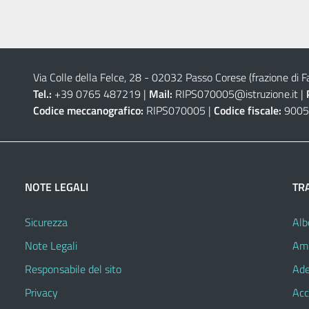
Via Colle della Felce, 28 - 02032 Passo Corese (frazione di Fa
Tel.:
+39 0765 487219 |
Mail:
RIPS070005@istruzione.it
|
Codice meccanografico:
RIPS070005 |
Codice fiscale:
9005
NOTE LEGALI
TR
Sicurezza
Alb
Note Legali
Amm
Responsabile del sito
Ade
Privacy
Acc