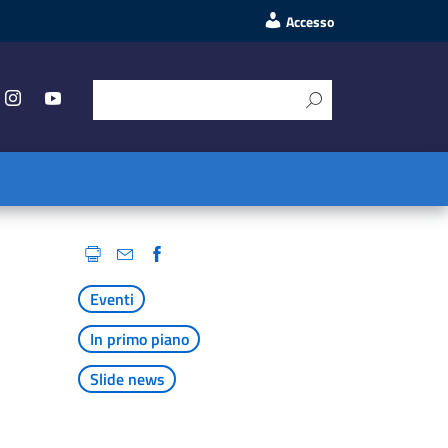
Accesso
Eventi
In primo piano
Slide news