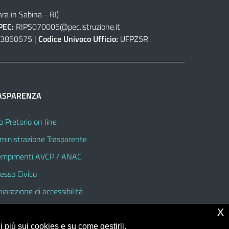
ra in Sabina - RI)
PEC:
RIPS070005@pec.istruzione.it
3850575 |
Codice Univoco Ufficio:
UFPZ5R
ASPARENZA
o Pretorio on line
inistrazione Trasparente
mpimenti AVCP / ANAC
esso Civico
hiarazione di accessibilità
x
 più sui cookies e su come gestirli,