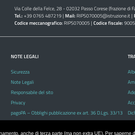
Via Colle della Felce, 28 - 02032 Passo Corese (frazione di Fa
Tel.:
+39 0765 487219 |
Mail:
RIPS070005@istruzione.it
|
Codice meccanografico:
RIPS070005 |
Codice fiscale:
9005
NOTE LEGALI
TR
Sicurezza
Alb
Note Legali
Amm
Responsabile del sito
Ade
Privacy
Acc
pagoPA – Obblighi pubblicazione ex art. 36 D.Lgs. 33/13
Dic
ionamento, anche di terza parte (ma non extra UE). Per saperne di