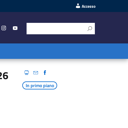
Accesso
26
In primo piano