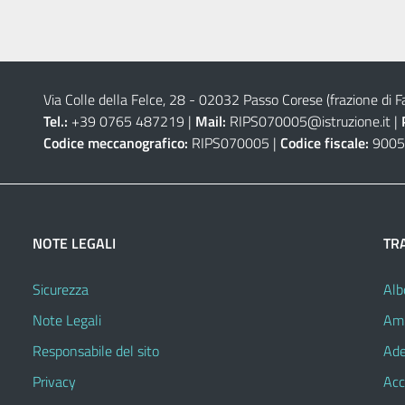
Via Colle della Felce, 28 - 02032 Passo Corese (frazione di Fa
Tel.:
+39 0765 487219 |
Mail:
RIPS070005@istruzione.it
|
Codice meccanografico:
RIPS070005 |
Codice fiscale:
9005
NOTE LEGALI
TR
Sicurezza
Alb
Note Legali
Amm
Responsabile del sito
Ade
Privacy
Acc