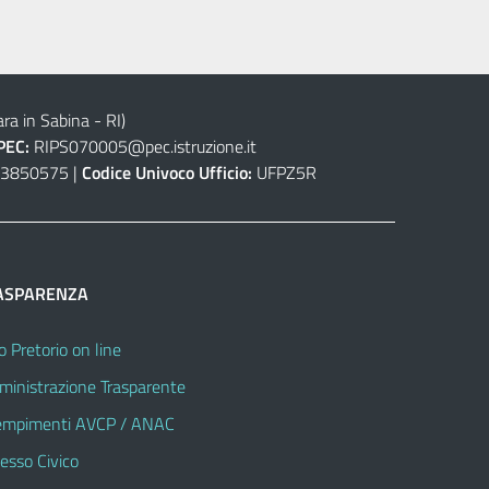
ra in Sabina - RI)
PEC:
RIPS070005@pec.istruzione.it
3850575 |
Codice Univoco Ufficio:
UFPZ5R
ASPARENZA
o Pretorio on line
inistrazione Trasparente
mpimenti AVCP / ANAC
esso Civico