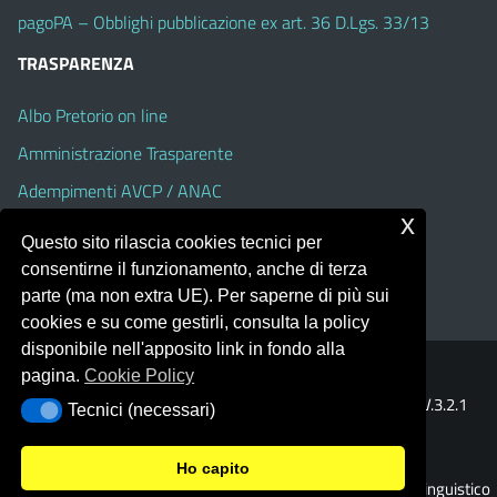
pagoPA – Obblighi pubblicazione ex art. 36 D.Lgs. 33/13
TRASPARENZA
Albo Pretorio on line
Amministrazione Trasparente
Adempimenti AVCP / ANAC
x
Accesso Civico
Questo sito rilascia cookies tecnici per
Dichiarazione di accessibilità
consentirne il funzionamento, anche di terza
parte (ma non extra UE). Per saperne di più sui
cookies e su come gestirli, consulta la policy
disponibile nell'apposito link in fondo alla
pagina.
Cookie Policy
Portale realizzato con la piattaforma
Argo Web 4.0
Template Italia configurato sul tema accessibile
EduTheme
V.3.2.1
Tecnici (necessari)
Tecnici (necessari)
(Alioth)
Ho capito
© 2026 Liceo Classico - Scientifico - Linguistico