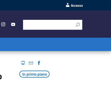
Accesso
o
In primo piano