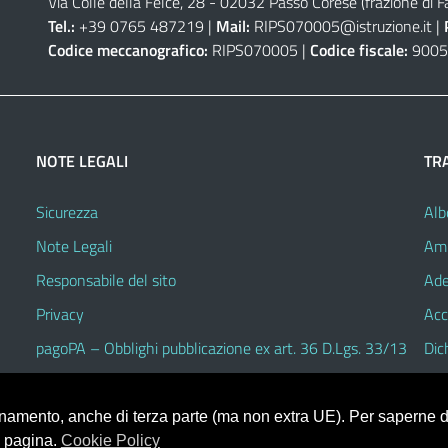
Via Colle della Felce, 28 - 02032 Passo Corese (frazione di Fa
Tel.:
+39 0765 487219 |
Mail:
RIPS070005@istruzione.it
|
Codice meccanografico:
RIPS070005 |
Codice fiscale:
9005
NOTE LEGALI
TR
Sicurezza
Alb
Note Legali
Amm
Responsabile del sito
Ade
Privacy
Acc
pagoPA – Obblighi pubblicazione ex art. 36 D.Lgs. 33/13
Dic
ionamento, anche di terza parte (ma non extra UE). Per saperne di
a pagina.
Cookie Policy