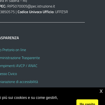
ra in Sabina - RI)
PEC:
RIPS070005@pec.istruzione.it
3850575 |
Codice Univoco Ufficio:
UFPZ5R
ASPARENZA
o Pretorio on line
inistrazione Trasparente
mpimenti AVCP / ANAC
esso Civico
hiarazione di accessibilità
x
 più sui cookies e su come gestirli,
Ho capito