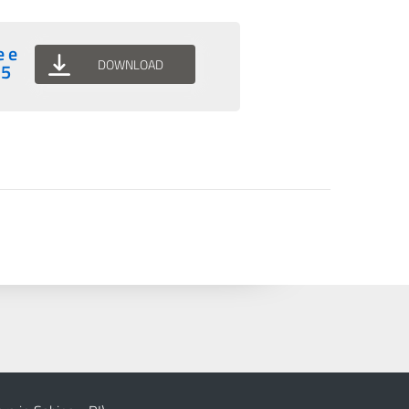
e e
DOWNLOAD
25