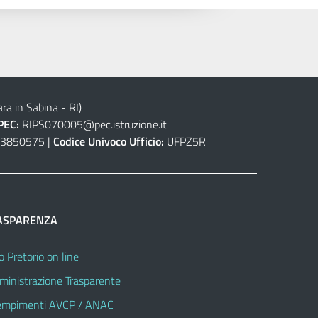
ra in Sabina - RI)
PEC:
RIPS070005@pec.istruzione.it
3850575 |
Codice Univoco Ufficio:
UFPZ5R
ASPARENZA
o Pretorio on line
inistrazione Trasparente
mpimenti AVCP / ANAC