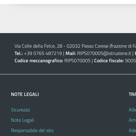
Via Colle della Felce, 28 - 02032 Passo Corese (frazione di Fa
Tel.:
+39 0765 487219 |
Mail:
RIPS070005@istruzione.it
|
Codice meccanografico:
RIPS070005 |
Codice fiscale:
9005
NOTE LEGALI
TR
Sicurezza
Alb
Note Legali
Amm
Responsabile del sito
Ade