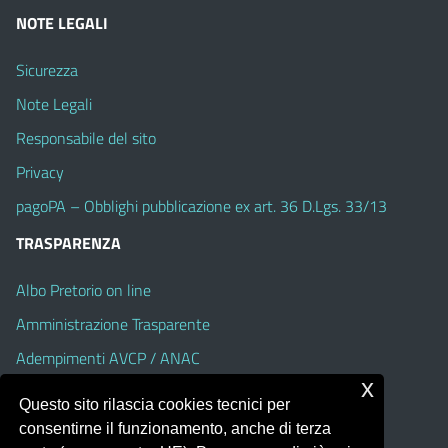
NOTE LEGALI
Sicurezza
Note Legali
Responsabile del sito
Privacy
pagoPA – Obblighi pubblicazione ex art. 36 D.Lgs. 33/13
TRASPARENZA
Albo Pretorio on line
Amministrazione Trasparente
Adempimenti AVCP / ANAC
x
Accesso Civico
Questo sito rilascia cookies tecnici per
Dichiarazione di accessibilità
consentirne il funzionamento, anche di terza