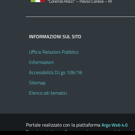
"Lorenzo Rocci" – Passo Corese – RI
INFORMAZIONI SUL SITO
Ufficio Relazioni Pubblico
Informazioni
Accessibilità D.Lgs 106/18
Sitemap
Elenco siti tematici
Portale realizzato con la piattaforma
Argo Web 4.0
Template Italia configurato sul tema accessibile
EduT