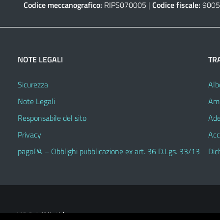
Codice meccanografico:
RIPS070005 |
Codice fiscale:
9005
NOTE LEGALI
TR
Sicurezza
Alb
Note Legali
Amm
Responsabile del sito
Ade
Privacy
Acc
pagoPA – Obblighi pubblicazione ex art. 36 D.Lgs. 33/13
Dic
V.3.2.1 (Alioth)
heme