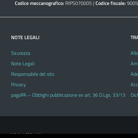
Codice meccanografico:
RIPS070005 |
Codice fiscale:
9005
NOTE LEGALI
TR
Sicurezza
Alb
Note Legali
Amm
Responsabile del sito
Ade
Privacy
Acc
pagoPA – Obblighi pubblicazione ex art. 36 D.Lgs. 33/13
Dic
V.3.2.1 (Alioth)
heme