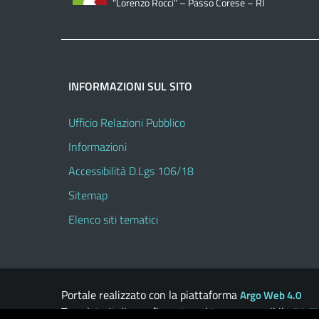
"Lorenzo Rocci" – Passo Corese – RI
INFORMAZIONI SUL SITO
Ufficio Relazioni Pubblico
Informazioni
Accessibilità D.Lgs 106/18
Sitemap
Elenco siti tematici
Portale realizzato con la piattaforma
Argo Web 4.0
Template Italia configurato sul tema accessibile
EduT