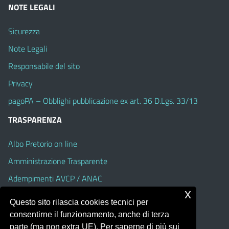
NOTE LEGALI
Sicurezza
Note Legali
Responsabile del sito
Privacy
pagoPA – Obblighi pubblicazione ex art. 36 D.Lgs. 33/13
TRASPARENZA
Albo Pretorio on line
Amministrazione Trasparente
Adempimenti AVCP / ANAC
x
Accesso Civico
Questo sito rilascia cookies tecnici per
Dichiarazione di accessibilità
consentirne il funzionamento, anche di terza
parte (ma non extra UE). Per saperne di più sui