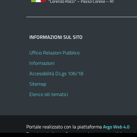
"Lorenzo Rocci" – Passo Corese – RI
INFORMAZIONI SUL SITO
Ufficio Relazioni Pubblico
Informazioni
Accessibilità D.Lgs 106/18
Sitemap
Elenco siti tematici
Portale realizzato con la piattaforma
Argo Web 4.0
Template Italia configurato sul tema accessibile
EduT