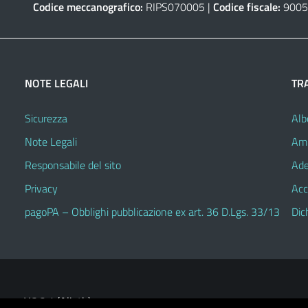
Codice meccanografico:
RIPS070005 |
Codice fiscale:
9005
NOTE LEGALI
TR
Sicurezza
Alb
Note Legali
Amm
Responsabile del sito
Ade
Privacy
Acc
pagoPA – Obblighi pubblicazione ex art. 36 D.Lgs. 33/13
Dic
V.3.2.1 (Alioth)
heme