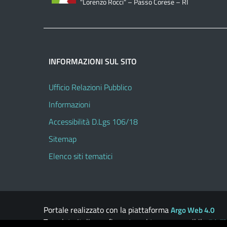
"Lorenzo Rocci" – Passo Corese – RI
INFORMAZIONI SUL SITO
Ufficio Relazioni Pubblico
Informazioni
Accessibilità D.Lgs 106/18
Sitemap
Elenco siti tematici
Portale realizzato con la piattaforma
Argo Web 4.0
Template Italia configurato sul tema accessibile
EduT