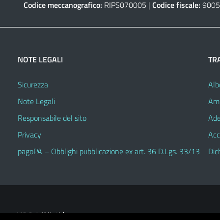
Codice meccanografico:
RIPS070005 |
Codice fiscale:
9005
NOTE LEGALI
TR
Sicurezza
Alb
Note Legali
Amm
Responsabile del sito
Ade
Privacy
Acc
pagoPA – Obblighi pubblicazione ex art. 36 D.Lgs. 33/13
Dic
V.3.2.1 (Alioth)
heme