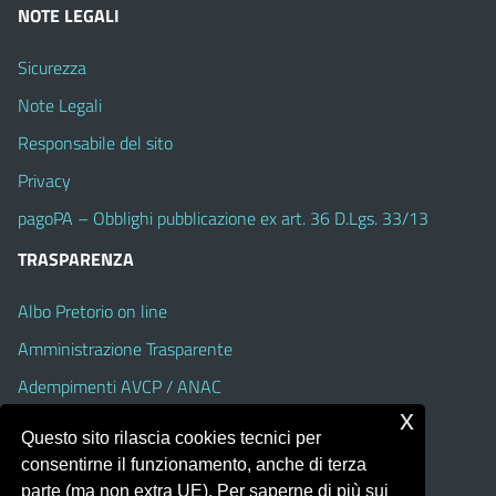
NOTE LEGALI
Sicurezza
Note Legali
Responsabile del sito
Privacy
pagoPA – Obblighi pubblicazione ex art. 36 D.Lgs. 33/13
TRASPARENZA
Albo Pretorio on line
Amministrazione Trasparente
Adempimenti AVCP / ANAC
x
Accesso Civico
Questo sito rilascia cookies tecnici per
Dichiarazione di accessibilità
consentirne il funzionamento, anche di terza
parte (ma non extra UE). Per saperne di più sui