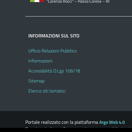
"Lorenzo Rocci" – Passo Corese – RI
INFORMAZIONI SUL SITO
Ufficio Relazioni Pubblico
Informazioni
Accessibilità D.Lgs 106/18
Sitemap
Elenco siti tematici
Portale realizzato con la piattaforma
Argo Web 4.0
Template Italia configurato sul tema accessibile
EduT