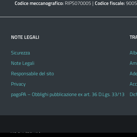
Codice meccanografico:
RIPS070005 |
Codice fiscale:
9005
NOTE LEGALI
TR
Sicurezza
Alb
Note Legali
Amm
Responsabile del sito
Ade
Privacy
Acc
pagoPA – Obblighi pubblicazione ex art. 36 D.Lgs. 33/13
Dic
V.3.2.1 (Alioth)
heme