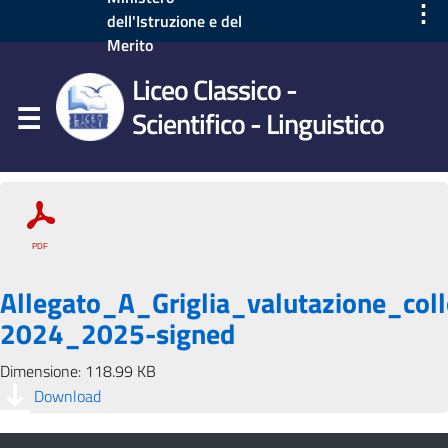
⋮
dell'Istruzione e del
Merito
Liceo Classico -
Scientifico - Linguistico
Allegato_A_Griglia_valutazione_col
2024_2025-signed
Dimensione: 118.99 KB
Download