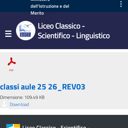
⋮
dell'Istruzione e del
Merito
Liceo Classico -
Scientifico - Linguistico
classi aule 25 26_REV03
Dimensione: 109.49 KB
Download
Liceo Classico - Scientifico -