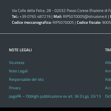
Via Colle della Felce, 28 - 02032 Passo Corese (frazione di Fa
Tel.:
+39 0765 487219 |
Mail:
RIPS070005@istruzione.it
|
Codice meccanografico:
RIPS070005 |
Codice fiscale:
9005
NOTE LEGALI
TR
Sicurezza
Alb
Note Legali
Amm
Responsabile del sito
Ade
Privacy
Acc
pagoPA – Obblighi pubblicazione ex art. 36 D.Lgs. 33/13
Dic