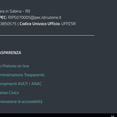
ra in Sabina - RI)
PEC:
RIPS070005@pec.istruzione.it
3850575 |
Codice Univoco Ufficio:
UFPZ5R
ASPARENZA
o Pretorio on line
inistrazione Trasparente
mpimenti AVCP / ANAC
esso Civico
hiarazione di accessibilità
x