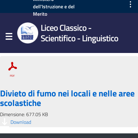
⋮
dell'Istruzione e del
Merito
Liceo Classico -
Scientifico - Linguistico
Divieto di fumo nei locali e nelle aree
scolastiche
Dimensione: 677.05 KB
Download