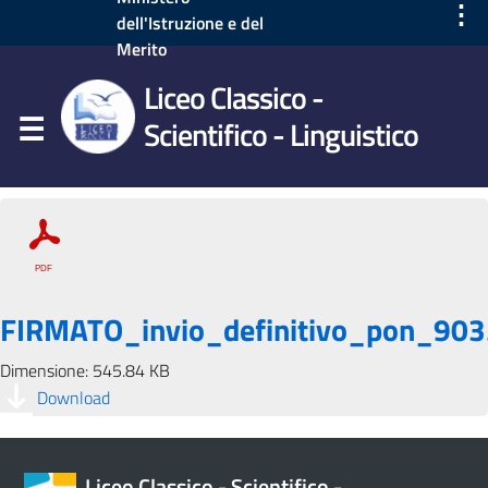
⋮
dell'Istruzione e del
Merito
Liceo Classico -
Scientifico - Linguistico
FIRMATO_invio_definitivo_pon_903
Dimensione: 545.84 KB
Download
Liceo Classico - Scientifico -