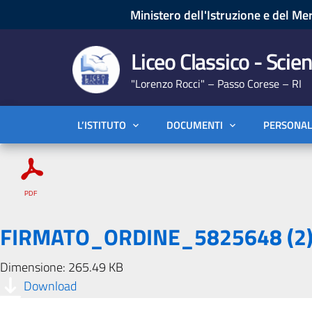
Ministero dell'Istruzione e del Mer
Liceo Classico - Scien
"Lorenzo Rocci" – Passo Corese – RI
L’ISTITUTO
DOCUMENTI
PERSONAL
FIRMATO_ORDINE_5825648 (2
Dimensione: 265.49 KB
Download