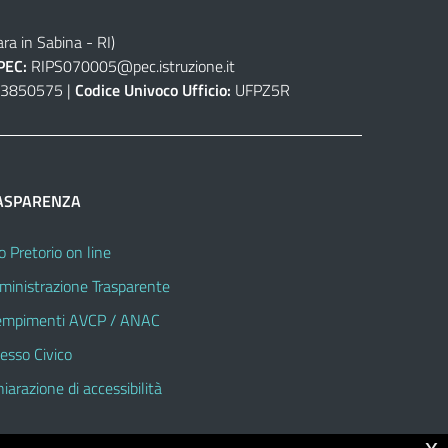
ra in Sabina - RI)
PEC:
RIPS070005@pec.istruzione.it
3850575 |
Codice Univoco Ufficio:
UFPZ5R
ASPARENZA
o Pretorio on line
inistrazione Trasparente
mpimenti AVCP / ANAC
esso Civico
hiarazione di accessibilità
x