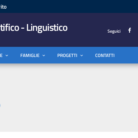
ito
tifico - Linguistico
Seguici
E
FAMIGLIE
PROGETTI
CONTATTI
)