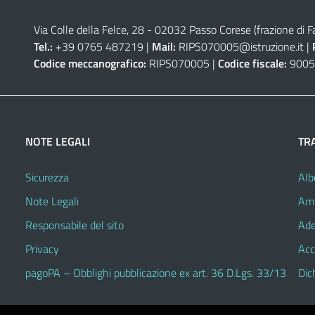
Via Colle della Felce, 28 - 02032 Passo Corese (frazione di Fa
Tel.:
+39 0765 487219 |
Mail:
RIPS070005@istruzione.it
|
Codice meccanografico:
RIPS070005 |
Codice fiscale:
9005
NOTE LEGALI
TR
Sicurezza
Alb
Note Legali
Amm
Responsabile del sito
Ade
Privacy
Acc
pagoPA – Obblighi pubblicazione ex art. 36 D.Lgs. 33/13
Dic