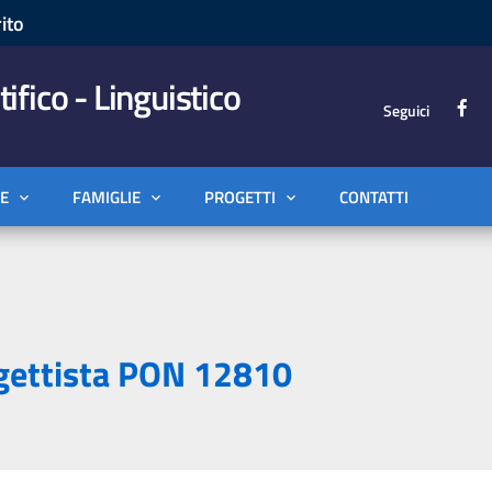
ito
tifico - Linguistico
Seguici
E
FAMIGLIE
PROGETTI
CONTATTI
ogettista PON 12810