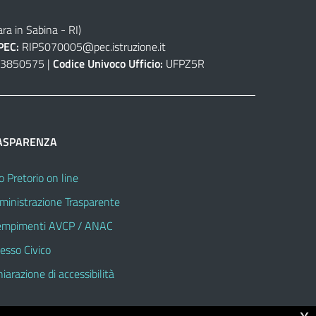
ra in Sabina - RI)
PEC:
RIPS070005@pec.istruzione.it
3850575 |
Codice Univoco Ufficio:
UFPZ5R
ASPARENZA
o Pretorio on line
inistrazione Trasparente
mpimenti AVCP / ANAC
esso Civico
hiarazione di accessibilità
x