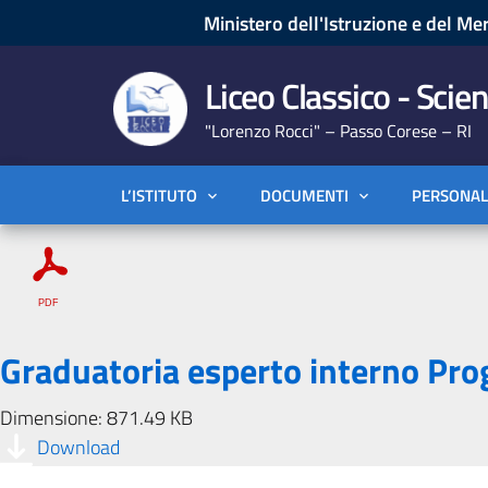
Ministero dell'Istruzione e del Mer
Liceo Classico - Scien
"Lorenzo Rocci" – Passo Corese – RI
L’ISTITUTO
DOCUMENTI
PERSONAL
Graduatoria esperto interno Pr
Dimensione: 871.49 KB
Download