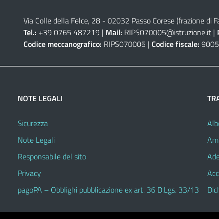
Via Colle della Felce, 28 - 02032 Passo Corese (frazione di Fa
Tel.:
+39 0765 487219 |
Mail:
RIPS070005@istruzione.it
|
Codice meccanografico:
RIPS070005 |
Codice fiscale:
9005
NOTE LEGALI
TR
Sicurezza
Alb
Note Legali
Amm
Responsabile del sito
Ade
Privacy
Acc
pagoPA – Obblighi pubblicazione ex art. 36 D.Lgs. 33/13
Dic