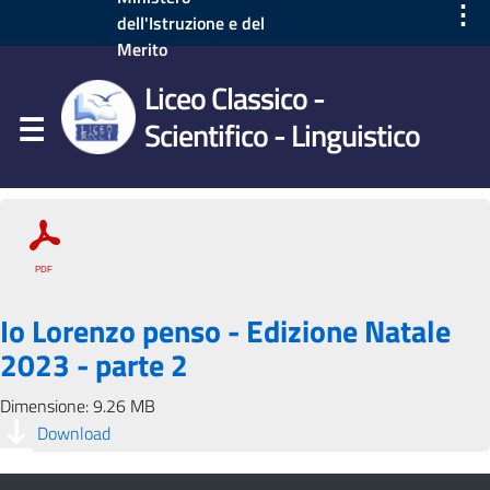
⋮
dell'Istruzione e del
Merito
Liceo Classico -
Scientifico - Linguistico
Io Lorenzo penso - Edizione Natale
2023 - parte 2
Dimensione: 9.26 MB
Download