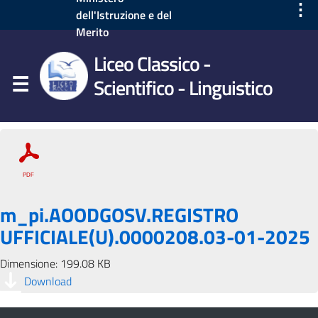
⋮
dell'Istruzione e del
Merito
Liceo Classico -
Scientifico - Linguistico
m_pi.AOODGOSV.REGISTRO
UFFICIALE(U).0000208.03-01-2025
Dimensione: 199.08 KB
Download