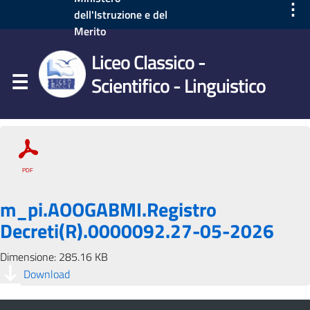
⋮
dell'Istruzione e del
Merito
Liceo Classico -
Scientifico - Linguistico
m_pi.AOOGABMI.Registro
Decreti(R).0000092.27-05-2026
Dimensione: 285.16 KB
Download