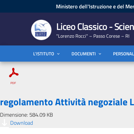
Ministero dell'Istruzione e del Mer
Liceo Classico - Scien
"Lorenzo Rocci" – Passo Corese – RI
L’ISTITUTO
DOCUMENTI
PERSONAL
regolamento Attività negoziale 
Dimensione: 584.09 KB
Download