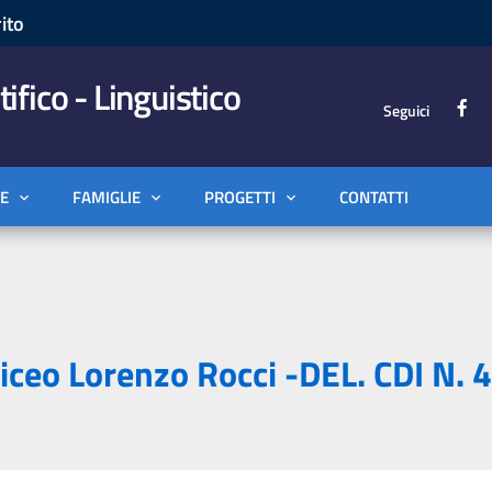
ito
tifico - Linguistico
Seguici
E
FAMIGLIE
PROGETTI
CONTATTI
Liceo Lorenzo Rocci -DEL. CDI N.