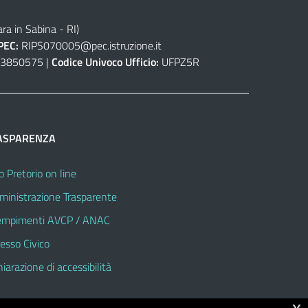
ra in Sabina - RI)
PEC:
RIPS070005@pec.istruzione.it
3850575 |
Codice Univoco Ufficio:
UFPZ5R
ASPARENZA
o Pretorio on line
inistrazione Trasparente
mpimenti AVCP / ANAC
esso Civico
hiarazione di accessibilità
x