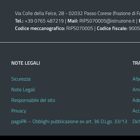
Via Colle della Felce, 28 - 02032 Passo Corese (frazione di Fa
Tel.:
+39 0765 487219 |
Mail:
RIPS070005@istruzione.it
|
Codice meccanografico:
RIPS070005 |
Codice fiscale:
9005
NOTE LEGALI
TR
Sicurezza
Alb
Note Legali
Amm
Responsabile del sito
Ade
Privacy
Acc
pagoPA – Obblighi pubblicazione ex art. 36 D.Lgs. 33/13
Dic