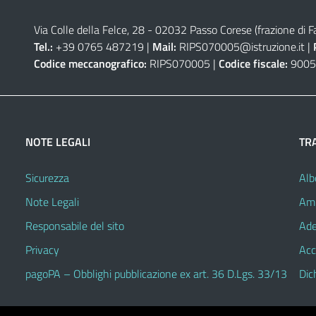
Via Colle della Felce, 28 - 02032 Passo Corese (frazione di Fa
Tel.:
+39 0765 487219 |
Mail:
RIPS070005@istruzione.it
|
Codice meccanografico:
RIPS070005 |
Codice fiscale:
9005
NOTE LEGALI
TR
Sicurezza
Alb
Note Legali
Amm
Responsabile del sito
Ade
Privacy
Acc
pagoPA – Obblighi pubblicazione ex art. 36 D.Lgs. 33/13
Dic