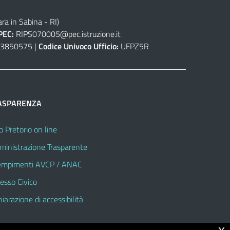
ra in Sabina - RI)
PEC:
RIPS070005@pec.istruzione.it
3850575 |
Codice Univoco Ufficio:
UFPZ5R
ASPARENZA
o Pretorio on line
inistrazione Trasparente
mpimenti AVCP / ANAC
esso Civico
hiarazione di accessibilità
x