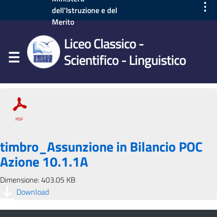
⋮
dell'Istruzione e del
Merito
Liceo Classico -
Scientifico - Linguistico
timbro_Assunzione in Bilancio POC
Azione 10.1.1A
Dimensione: 403.05 KB
Download