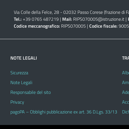
Via Colle della Felce, 28 - 02032 Passo Corese (frazione di Fa
Tel.:
+39 0765 487219 |
Mail:
RIPS070005@istruzione.it
|
Codice meccanografico:
RIPS070005 |
Codice fiscale:
9005
NOTE LEGALI
TR
Sicurezza
Alb
Note Legali
Amm
Responsabile del sito
Ade
Privacy
Acc
pagoPA – Obblighi pubblicazione ex art. 36 D.Lgs. 33/13
Dic