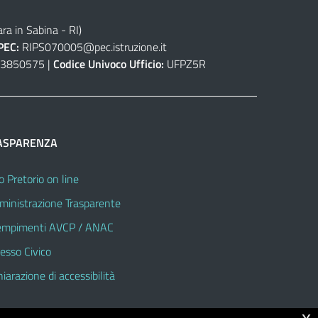
ra in Sabina - RI)
PEC:
RIPS070005@pec.istruzione.it
3850575 |
Codice Univoco Ufficio:
UFPZ5R
ASPARENZA
o Pretorio on line
inistrazione Trasparente
mpimenti AVCP / ANAC
esso Civico
hiarazione di accessibilità
x