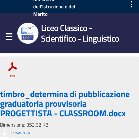
⋮
dell'Istruzione e del
Merito
Liceo Classico -
Scientifico - Linguistico
timbro_determina di pubblicazione
graduatoria provvisoria
PROGETTISTA - CLASSROOM.docx
Dimensione: 353.62 KB
Download