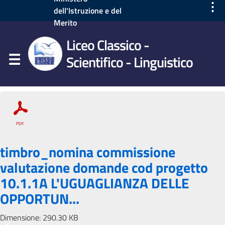
⋮
dell'Istruzione e del
Merito
Liceo Classico -
Scientifico - Linguistico
timbro_nomina commissione
valutazione domande cod progetto
10.1.1A L'UGUAGLIANZA DELLE
OPPORTUN...
Dimensione: 290.30 KB