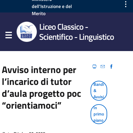
⋮
dell'Istruzione e del
Merito
Liceo Classico -
Scientifico - Linguistico
Avviso interno per
l’incarico di tutor
Bandi
d’aula progetto poc
&
Avvisi
“orientiamoci”
In
primo
piano