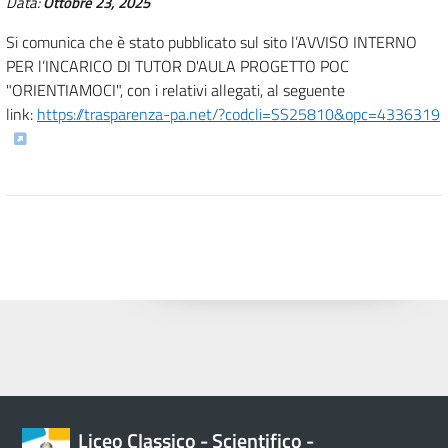
Data:
Ottobre 23, 2025
Si comunica che è stato pubblicato sul sito l’AVVISO INTERNO
PER l’INCARICO DI TUTOR D'AULA PROGETTO POC
"ORIENTIAMOCI", con i relativi allegati, al seguente
link:
https://trasparenza-pa.net/?
codcli=SS25810&opc=4336319
Liceo Classico - Scientifico -