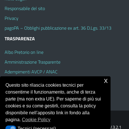
Responsabile del sito
Privacy
pagoPA – Obblighi pubblicazione ex art. 36 D.Lgs. 33/13
TRASPARENZA
Albo Pretorio on line
Amministrazione Trasparente
Adempimenti AVCP / ANAC
x
Accesso Civico
Questo sito rilascia cookies tecnici per
Dichiarazione di accessibilità
consentirne il funzionamento, anche di terza
parte (ma non extra UE). Per saperne di più sui
cookies e su come gestirli, consulta la policy
disponibile nell'apposito link in fondo alla
pagina.
Cookie Policy
Portale realizzato con la piattaforma
Argo Web 4.0
Template Italia configurato sul tema accessibile
EduTheme
V.3.2.1
Tecnici (necessari)
Tecnici (necessari)