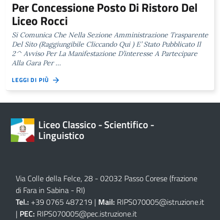
Per Concessione Posto Di Ristoro Del
Liceo Rocci
Si Comunica Che Nella Sezione Amministrazione Trasparente
Del Sito (Raggiungibile Cliccando Qui ) E’ Stato Pubblicato Il
2^ Avviso Per La Manifestazione D’interesse A Partecipare
Alla Gara Per …
LEGGI DI PIÙ
Liceo Classico - Scientifico -
Linguistico
Via Colle della Felce, 28 - 02032 Passo Corese (frazione
di Fara in Sabina - RI)
Tel.:
+39 0765 487219 |
Mail:
RIPS070005@istruzione.it
|
PEC:
RIPS070005@pec.istruzione.it