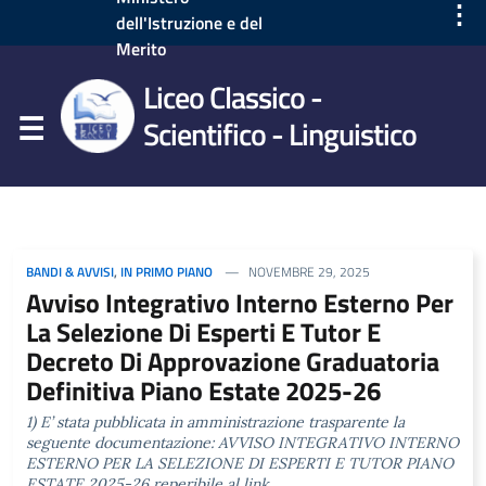
⋮
dell'Istruzione e del
Merito
Liceo Classico -
Scientifico - Linguistico
BANDI & AVVISI
,
IN PRIMO PIANO
NOVEMBRE 29, 2025
Avviso Integrativo Interno Esterno Per
La Selezione Di Esperti E Tutor E
Decreto Di Approvazione Graduatoria
Definitiva Piano Estate 2025-26
1) E’ stata pubblicata in amministrazione trasparente la
seguente documentazione: AVVISO INTEGRATIVO INTERNO
ESTERNO PER LA SELEZIONE DI ESPERTI E TUTOR PIANO
ESTATE 2025-26 reperibile al link …