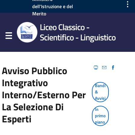
⋮
dell'Istruzione e del
Merito
Liceo Classico -
Scientifico - Linguistico
Avviso Pubblico
Integrativo
Bandi
Interno/Esterno Per
&
Avvisi
La Selezione Di
In
Esperti
primo
piano