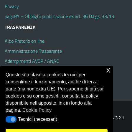
Privacy
pagoPA – Obblighi pubblicazione ex art. 36 D.Lgs. 33/13
TRASPARENZA
Albo Pretorio on line
Amministrazione Trasparente
Adempimenti AVCP / ANAC
x
Accesso Civico
Questo sito rilascia cookies tecnici per
Dichiarazione di accessibilità
consentirne il funzionamento, anche di terza
parte (ma non extra UE). Per saperne di più sui
cookies e su come gestirli, consulta la policy
disponibile nell'apposito link in fondo alla
pagina.
Cookie Policy
Portale realizzato con la piattaforma
Argo Web 4.0
Template Italia configurato sul tema accessibile
EduTheme
V.3.2.1
Tecnici (necessari)
Tecnici (necessari)
(Alioth)