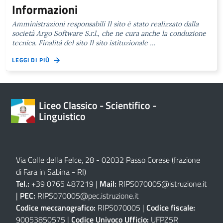
Informazioni
Amministrazioni responsabili Il sito è stato realizzato dalla
società Argo Software S.r.l., che ne cura anche la conduzione
tecnica. Finalità del sito Il sito istituzionale …
LEGGI DI PIÙ
Liceo Classico - Scientifico -
Linguistico
Via Colle della Felce, 28 - 02032 Passo Corese (frazione
di Fara in Sabina - RI)
Tel.:
+39 0765 487219 |
Mail:
RIPS070005@istruzione.it
|
PEC:
RIPS070005@pec.istruzione.it
Codice meccanografico:
RIPS070005 |
Codice fiscale:
90053850575 |
Codice Univoco Ufficio:
UFPZ5R