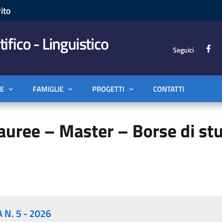
ito
tifico - Linguistico
Seguici
E
FAMIGLIE
PROGETTI
CONTATTI
Lauree – Master – Borse di st
N. 5 - 2026