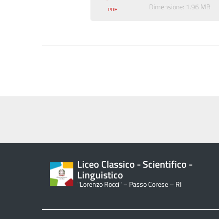
Dimensione: 1.96 MB
Liceo Classico - Scientifico -
Linguistico
"Lorenzo Rocci" – Passo Corese – RI