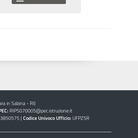
ra in Sabina - RI)
PEC:
RIPS070005@pec.istruzione.it
3850575 |
Codice Univoco Ufficio:
UFPZ5R