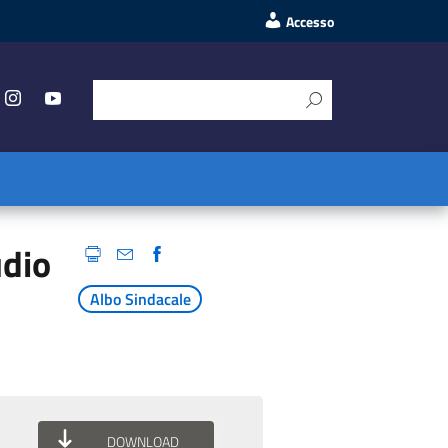
Accesso
udio
Albo Sindacale
DOWNLOAD