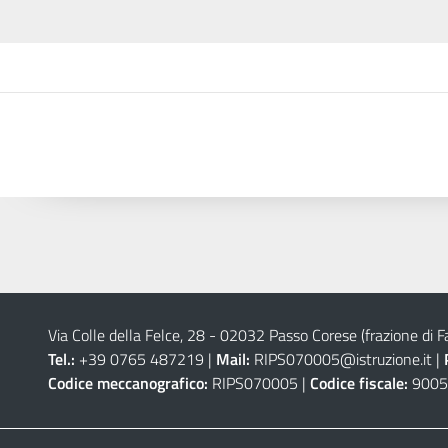
Via Colle della Felce, 28 - 02032 Passo Corese (frazione di Fa
Tel.:
+39 0765 487219 |
Mail:
RIPS070005@istruzione.it
|
Codice meccanografico:
RIPS070005 |
Codice fiscale:
9005