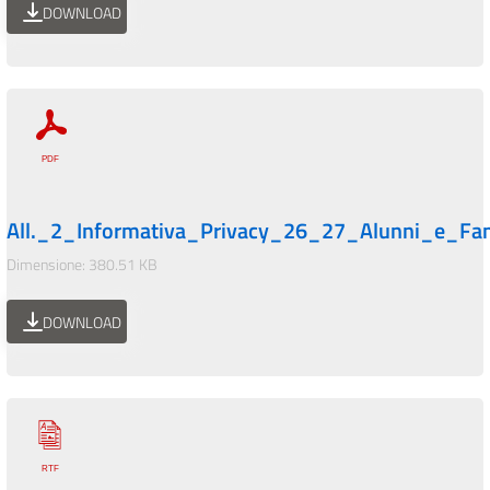
DOWNLOAD
All._2_Informativa_Privacy_26_27_Alunni_e_Fam
Dimensione: 380.51 KB
DOWNLOAD